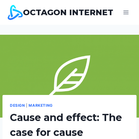
Skip
OCTAGON INTERNET
to
content
DESIGN
|
MARKETING
Cause and effect: The
case for cause